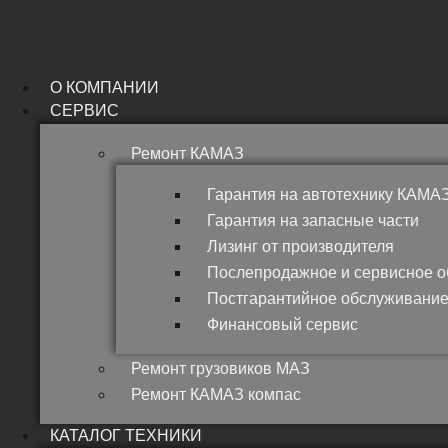
Перейти
к
содержимому
О КОМПАНИИ
СЕРВИС
Ремонт КАМАЗ
Гарантия на автотехнику КАМА
Гарантия на запасные части
Лизинг от производителя
Послепродажное и сервисное 
Постгарантийное обслуживани
Финансовый сервис
Ремонт грузовиков МАЗ
Ремонт КАМАЗ компас
КАТАЛОГ ТЕХНИКИ